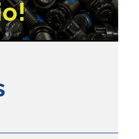
io!
s