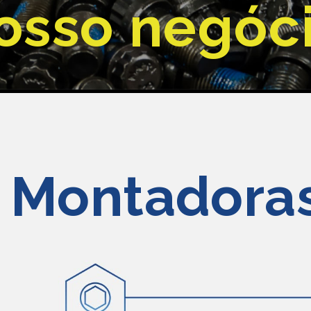
osso negóc
Montadora