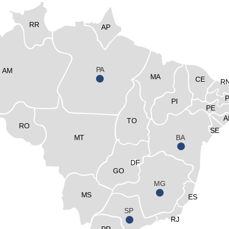
RR
AP
PA
AM
MA
CE
R
PI
PE
A
TO
RO
SE
MT
BA
DF
GO
MG
MS
ES
SP
RJ
PR