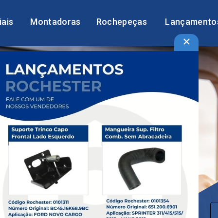
liais
Montadoras
Rochepeças
Lançamento
×