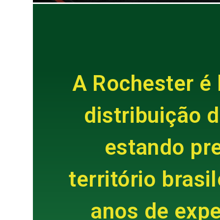
A Rochester é 
distribuição 
estando pr
território bras
anos de expe