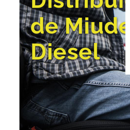
Distribui
de Miud
Diesel