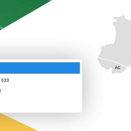
AC
 523
0