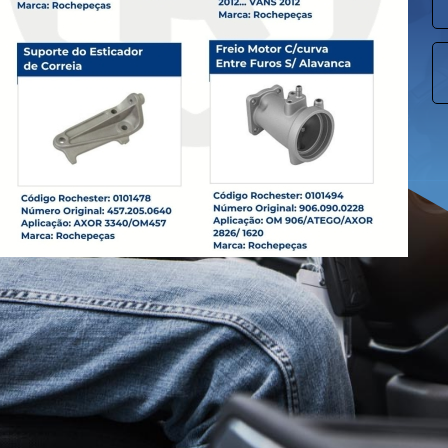
dor
ezas