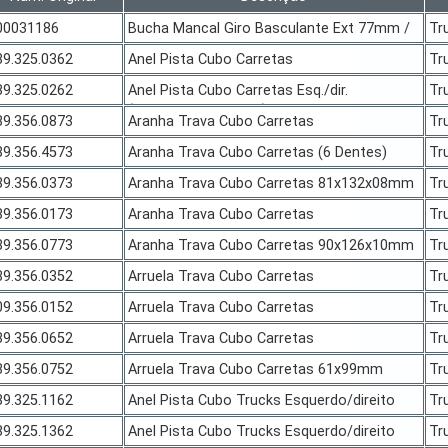
00031186
Bucha Mancal Giro Basculante Ext 77mm /
Tr
Int 67mm / Alt 93mm
89.325.0362
Anel Pista Cubo Carretas
Tr
127,2x110,5/95,x22,m Master
89.325.0262
Anel Pista Cubo Carretas Esq./dir.
Tr
(127,4x95,0x22,0mm)
89.356.0873
Aranha Trava Cubo Carretas
Tr
90,5x144x10mm
89.356.4573
Aranha Trava Cubo Carretas (6 Dentes)
Tr
89.356.0373
Aranha Trava Cubo Carretas 81x132x08mm
Tr
89.356.0173
Aranha Trava Cubo Carretas
Tr
90.5x140x10mm
89.356.0773
Aranha Trava Cubo Carretas 90x126x10mm
Tr
89.356.0352
Arruela Trava Cubo Carretas
Tr
81.3x126x08mm
09.356.0152
Arruela Trava Cubo Carretas
Tr
90.5x121x10mm
89.356.0652
Arruela Trava Cubo Carretas
Tr
81.3x120x10mm
89.356.0752
Arruela Trava Cubo Carretas 61x99mm
Tr
89.325.1162
Anel Pista Cubo Trucks Esquerdo/direito
Tr
89.325.1362
Anel Pista Cubo Trucks Esquerdo/direito
Tr