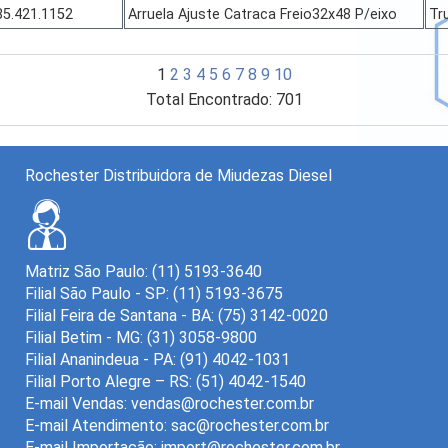
85.421.1152
Arruela Ajuste Catraca Freio32x48 P/eixo
Tr
28estrias
1
2
3
4
5
6
7
8
9
10
Total Encontrado: 701
Rochester Distribuidora de Miudezas Diesel
Matriz São Paulo: (11) 5193-3640
Filial São Paulo - SP: (11) 5193-3675
Filial Feira de Santana - BA: (75) 3142-0020
Filial Betim - MG: (31) 3058-9800
Filial Ananindeua - PA: (91) 4042-1031
Filial Porto Alegre – RS: (51) 4042-1540
E-mail Vendas:
E-mail Atendimento:
E-mail Importação: