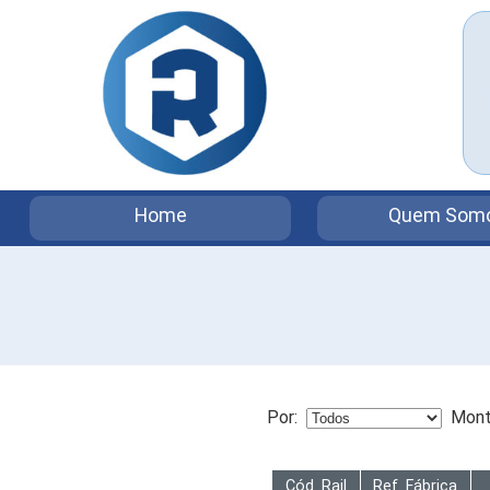
Home
Quem Som
Por:
Mont
Cód. Rail
Ref. Fábrica