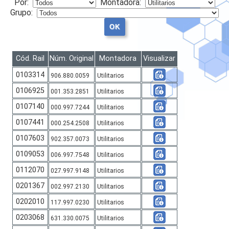
Por:
Montadora:
Grupo:
SAC
Cód. Rail
Núm. Original
Montadora
Visualizar
0103314
906.880.0059
Utilitarios
0106925
001.353.2851
Utilitarios
0107140
000.997.7244
Utilitarios
0107441
000.254.2508
Utilitarios
0107603
902.357.0073
Utilitarios
0109053
006.997.7548
Utilitarios
0112070
027.997.9148
Utilitarios
0201367
002.997.2130
Utilitarios
0202010
117.997.0230
Utilitarios
0203068
631.330.0075
Utilitarios