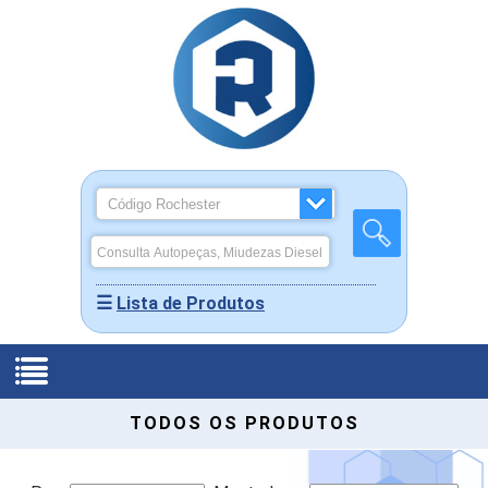
☰
Lista de Produtos
Produtos
TODOS OS PRODUTOS
-
Quem
Miudezas
Home
Somos
Rochepeças
Diesel