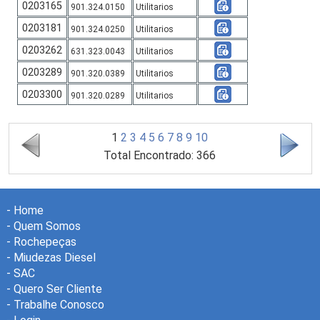
0203165
901.324.0150
Utilitarios
0203181
901.324.0250
Utilitarios
0203262
631.323.0043
Utilitarios
0203289
901.320.0389
Utilitarios
0203300
901.320.0289
Utilitarios
1
2
3
4
5
6
7
8
9
10
Total Encontrado: 366
-
Home
-
Quem Somos
-
Rochepeças
-
Miudezas Diesel
-
SAC
-
Quero Ser Cliente
-
Trabalhe Conosco