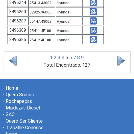
3496244
25413.43002
Hyundai
3496260
32825.36000
Hyundai
3496287
55147.43002
Hyundai
3496309
25411.4F100
Hyundai
3496325
25412.4F100
Hyundai
1
2
3
4
5
6
7
8
9
Total Encontrado: 127
-
Home
-
Quem Somos
-
Rochepeças
-
Miudezas Diesel
-
SAC
-
Quero Ser Cliente
-
Trabalhe Conosco