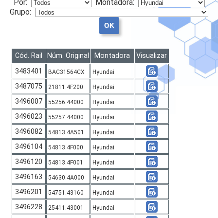
Por:
Montadora:
Grupo:
SAC
Cód. Rail
Núm. Original
Montadora
Visualizar
3483401
BAC31564CX
Hyundai
3487075
21811.4F200
Hyundai
3496007
55256.44000
Hyundai
3496023
55257.44000
Hyundai
3496082
54813.4A501
Hyundai
3496104
54813.4F000
Hyundai
3496120
54813.4F001
Hyundai
3496163
54630.4A000
Hyundai
3496201
54751.43160
Hyundai
3496228
25411.43001
Hyundai