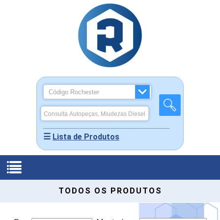
☰
Lista de Produtos
Produtos
TODOS OS PRODUTOS
-
Quem
Miudezas
Home
Somos
Rochepeças
Diesel