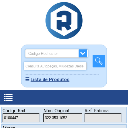
☰
Lista de Produtos
Produtos
Código Rail
Núm. Original
Ref. Fábrica
-
Quem
Miudezas
Home
Somos
Rochepeças
Diesel