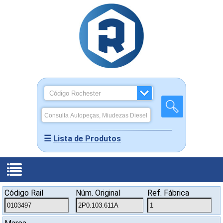
☰
Lista de Produtos
Produtos
Código Rail
Núm. Original
Ref. Fábrica
-
Quem
Miudezas
Home
Somos
Rochepeças
Diesel