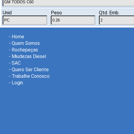
Unid
Peso
Qtd. Emb.
-
Home
-
Quem Somos
-
Rochepeças
-
Miudezas Diesel
-
SAC
-
Quero Ser Cliente
-
Trabalhe Conosco
-
Login