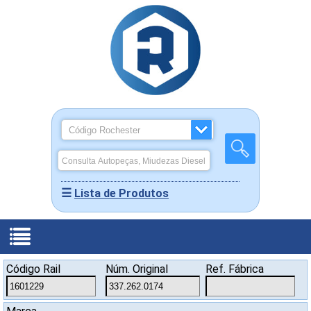
☰
Lista de Produtos
Produtos
Código Rail
Núm. Original
Ref. Fábrica
-
Quem
Miudezas
Home
Somos
Rochepeças
Diesel