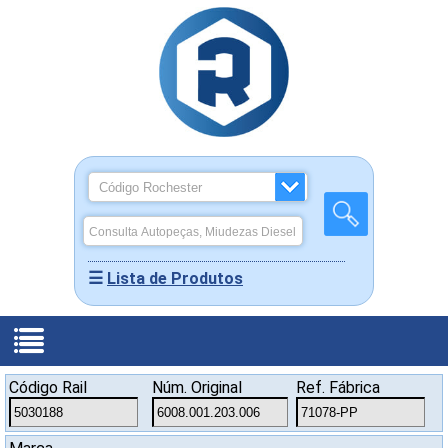
☰
Lista de Produtos
Produtos
Código Rail
Núm. Original
Ref. Fábrica
-
Quem
Miudezas
Home
Somos
Rochepeças
Diesel