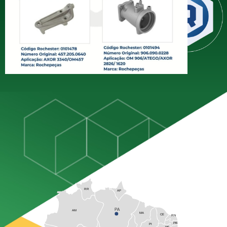
distribuição de miudezas diesel,
estando presente em todo o
território brasileiro com mais de 60
anos de experiência dedicados
exclusivamente ao setor
RR
AP
PA
AM
MA
CE
RN
PB
PI
PE