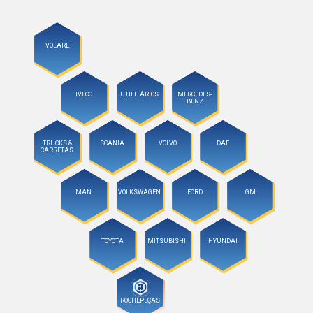
VOLARE
IVECO
UTILITÁRIOS
MERCEDES-
BENZ
TRUCKS &
SCANIA
VOLVO
DAF
CARRETAS
MAN
VOLKSWAGEN
FORD
GM
TOYOTA
MITSUBISHI
HYUNDAI
ROCHEPEÇAS