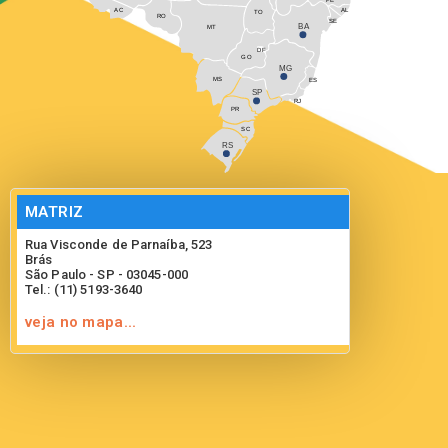
AC
AL
TO
RO
SE
BA
MT
DF
GO
MG
MS
ES
SP
RJ
PR
SC
RS
MATRIZ
Rua Visconde de Parnaíba, 523
Brás
São Paulo - SP - 03045-000
Tel.: (11) 5193-3640
veja no mapa...