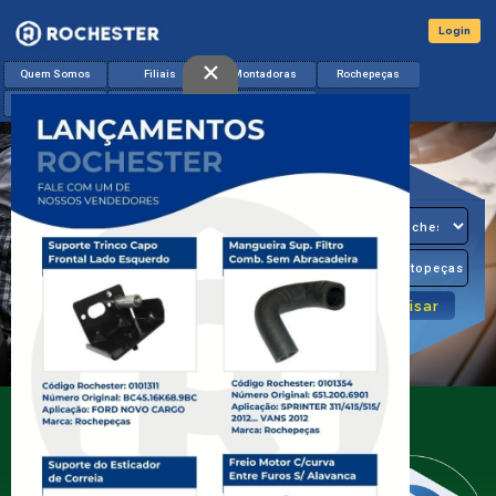
Login
×
Quem Somos
Filiais
Montadoras
Rochepeças
Lançamentos
Catálogo & App
Contato
O Seu
Distribuidor
de Miudezas
Diesel
A Rochester é líder no mercado de