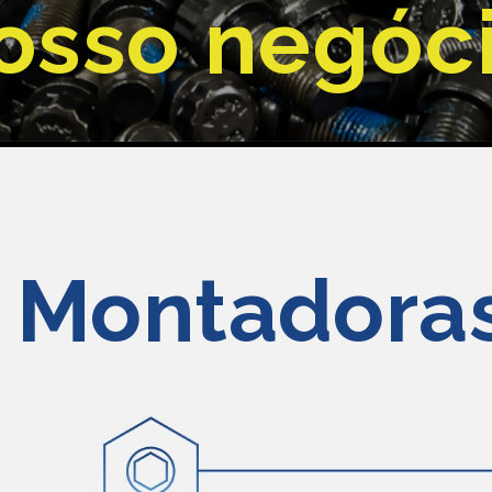
osso negóc
Montadora