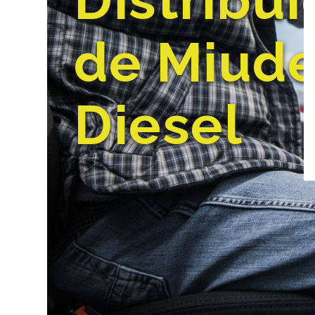
Distribui
de Miud
Diesel