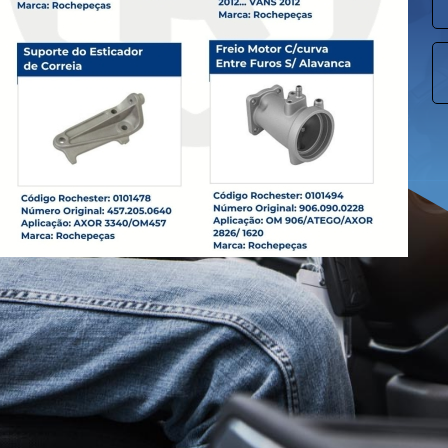
dor
ezas