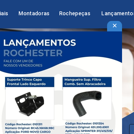
liais
Montadoras
Rochepeças
Lançamento
×