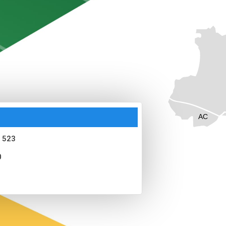
AC
 523
0