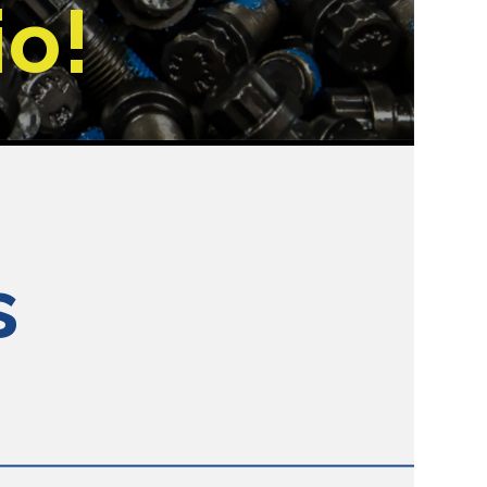
io!
s