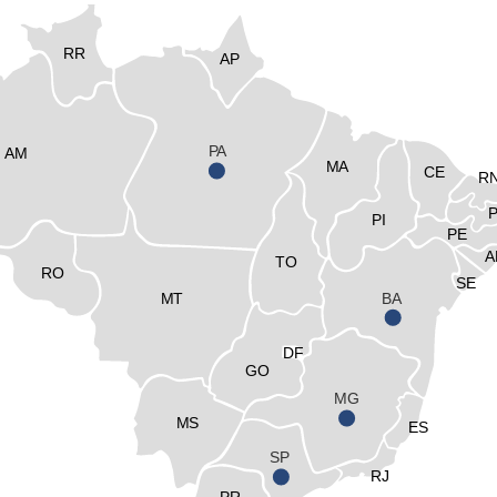
RR
AP
PA
AM
MA
CE
R
PI
PE
A
TO
RO
SE
MT
BA
DF
GO
MG
MS
ES
SP
RJ
PR