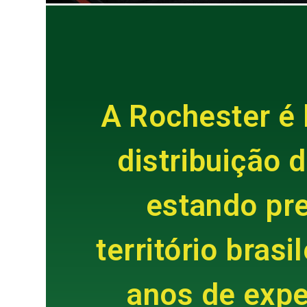
A Rochester é 
distribuição 
estando pr
território bras
anos de expe