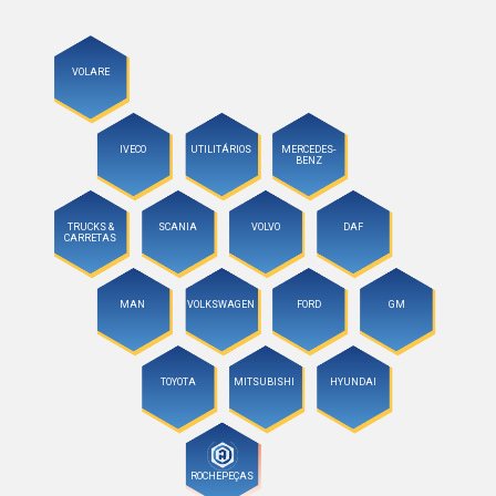
VOLARE
IVECO
UTILITÁRIOS
MERCEDES-
BENZ
TRUCKS &
SCANIA
VOLVO
DAF
CARRETAS
MAN
VOLKSWAGEN
FORD
GM
TOYOTA
MITSUBISHI
HYUNDAI
ROCHEPEÇAS