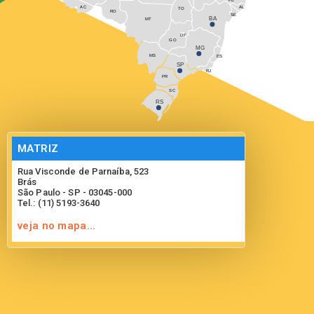
AC
AL
TO
RO
SE
BA
MT
DF
GO
MG
MS
ES
SP
RJ
PR
SC
RS
MATRIZ
Rua Visconde de Parnaíba, 523
Brás
São Paulo - SP - 03045-000
Tel.: (11) 5193-3640
veja no mapa...