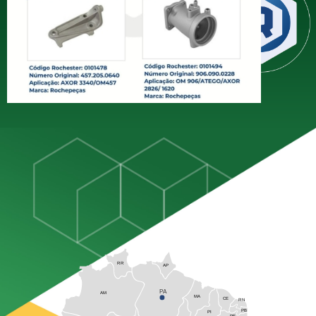
distribuição de miudezas diesel,
estando presente em todo o
território brasileiro com mais de 60
anos de experiência dedicados
exclusivamente ao setor
RR
AP
PA
AM
MA
CE
RN
PB
PI
PE