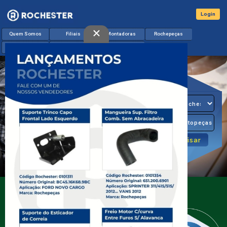
Login
×
Quem Somos
Filiais
Montadoras
Rochepeças
Lançamentos
Catálogo & App
Contato
O Seu
Distribuidor
de Miudezas
Diesel
A Rochester é líder no mercado de