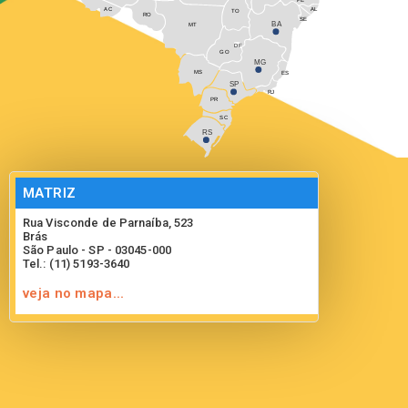
AC
AL
TO
RO
SE
BA
MT
DF
GO
MG
MS
ES
SP
RJ
PR
SC
RS
MATRIZ
Rua Visconde de Parnaíba, 523
Brás
São Paulo - SP - 03045-000
Tel.: (11) 5193-3640
veja no mapa...