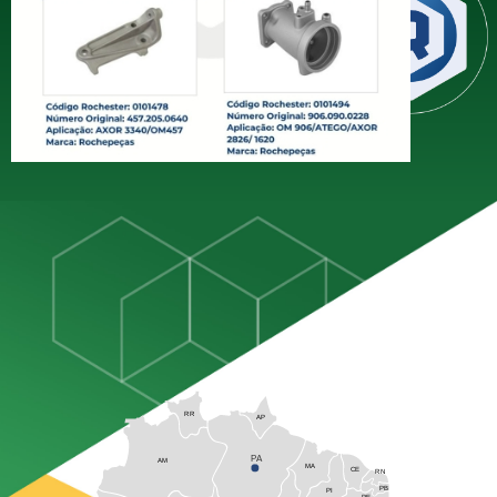
distribuição de miudezas diesel,
estando presente em todo o
território brasileiro com mais de 60
anos de experiência dedicados
exclusivamente ao setor
RR
AP
PA
AM
MA
CE
RN
PB
PI
PE