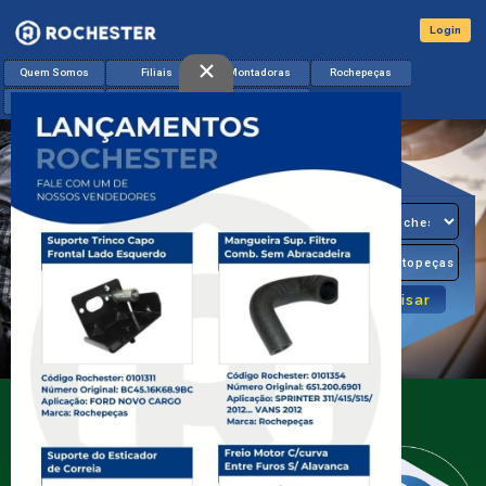
Login
×
Quem Somos
Filiais
Montadoras
Rochepeças
Lançamentos
Catálogo & App
Contato
O Seu
Distribuidor
de Miudezas
Diesel
A Rochester é líder no mercado de