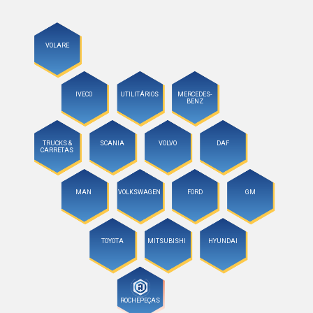
VOLARE
IVECO
UTILITÁRIOS
MERCEDES-
BENZ
TRUCKS &
SCANIA
VOLVO
DAF
CARRETAS
MAN
VOLKSWAGEN
FORD
GM
TOYOTA
MITSUBISHI
HYUNDAI
ROCHEPEÇAS