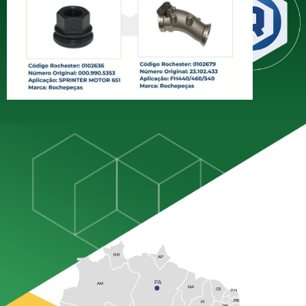
distribuição de miudezas diesel,
estando presente em todo o
território brasileiro com mais de 60
anos de experiência dedicados
exclusivamente ao setor
RR
AP
PA
AM
MA
CE
RN
PB
PI
PE