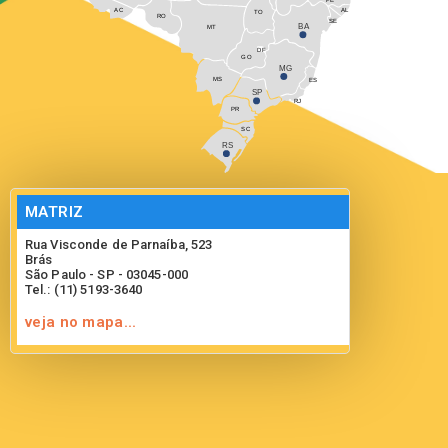
AC
AL
TO
RO
SE
BA
MT
DF
GO
MG
MS
ES
SP
RJ
PR
SC
RS
MATRIZ
Rua Visconde de Parnaíba, 523
Brás
São Paulo - SP - 03045-000
Tel.: (11) 5193-3640
veja no mapa...