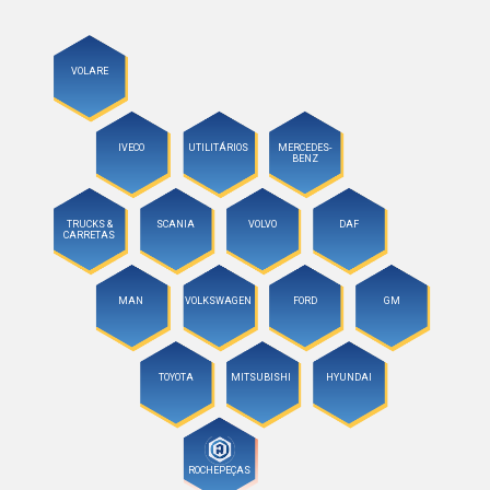
VOLARE
IVECO
UTILITÁRIOS
MERCEDES-
BENZ
TRUCKS &
SCANIA
VOLVO
DAF
CARRETAS
MAN
VOLKSWAGEN
FORD
GM
TOYOTA
MITSUBISHI
HYUNDAI
ROCHEPEÇAS