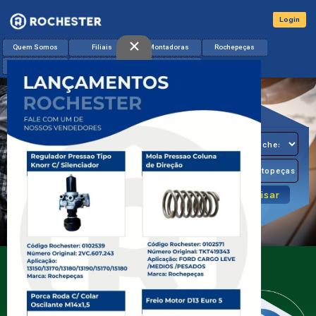
Login
×
Quem Somos
Filiais
Montadoras
Rochepeças
Lançamentos
Catálogo & App
Contato
O Seu
Distribuidor
de Miudezas
Diesel
A Rochester é líder no mercado de